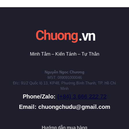
Minh Tâm – Kiến Tánh – Tự Thân
Nguyễn Ngoc Chương
MST: 089091000046
Đ/c: 91/2 Quốc lộ 13, KP48, Phường Bình Thạnh, TP. Hồ Chí
Minh
Phone/Zalo:
(+84) 3 666 222 72
Email: chuongchudu@gmail.com
Hướng dẫn mua hàng