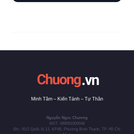
Minh Tâm – Kiến Tánh – Tự Thân
Nguyễn Ngoc Chương
MST: 089091000046
Đ/c: 91/2 Quốc lộ 13, KP48, Phường Bình Thạnh, TP. Hồ Chí