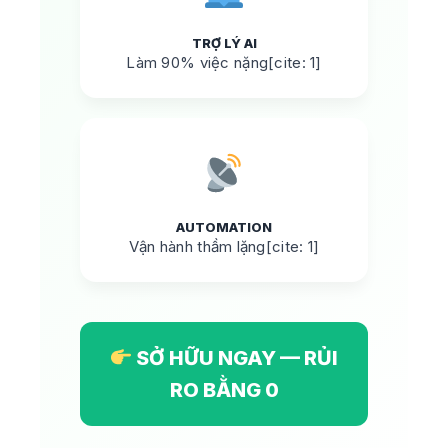
TRỢ LÝ AI
Làm 90% việc nặng[cite: 1]
AUTOMATION
Vận hành thầm lặng[cite: 1]
SỞ HỮU NGAY — RỦI
RO BẰNG 0