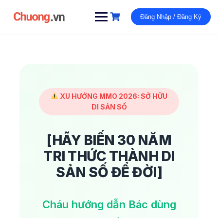
Đăng Nhập / Đăng Ký
XU HƯỚNG MMO 2026: SỞ HỮU
DI SẢN SỐ
[HÃY BIẾN 30 NĂM
TRI THỨC THÀNH DI
SẢN SỐ ĐỂ ĐỜI]
Cháu hướng dẫn Bác dùng