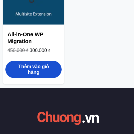
All-in-One WP
Migration
450.000
₫
300.000
₫
Thêm vào giỏ
hàng