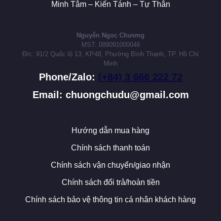
Minh Tâm – Kiến Tánh – Tự Thân
Nguyễn Ngoc Chương
MST: 089091000046
Đ/c: 91/2 Quốc lộ 13, KP48, Phường Bình Thạnh, TP. Hồ Chí
Minh
Phone/Zalo:
(+84) 3 666 222 72
Email: chuongchudu@gmail.com
Hướng dẫn mua hàng
Chính sách thanh toán
Chính sách vận chuyển/giao nhận
Chính sách đổi trả/hoàn tiền
Chính sách bảo vệ thông tin cá nhân khách hàng