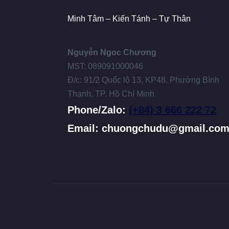
Minh Tâm – Kiến Tánh – Tự Thân
Nguyễn Ngoc Chương
MST: 089091000046
Đ/c: 91/2 Quốc lộ 13, KP48, Phường Bình
Thạnh, TP. Hồ Chí Minh
Phone/Zalo:
(+84) 3 666 222 72
Email: chuongchudu@gmail.co