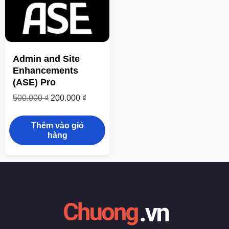
Admin and Site
Enhancements
(ASE) Pro
500.000
₫
200.000
₫
Thêm vào giỏ
hàng