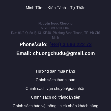
Minh Tâm – Kiến Tánh – Tự Thân
Nguyễn Ngoc Chương
MST: 089091000046
Đ/c: 91/2 Quốc lộ 13, KP48, Phường Bình Thạnh, TP. Hồ Chí
Minh
Phone/Zalo:
(+84) 3 666 222 72
Email: chuongchudu@gmail.com
Hướng dẫn mua hàng
Chính sách thanh toán
Chính sách vận chuyển/giao nhận
Chính sách đổi trả/hoàn tiền
Chính sách bảo vệ thông tin cá nhân khách hàng