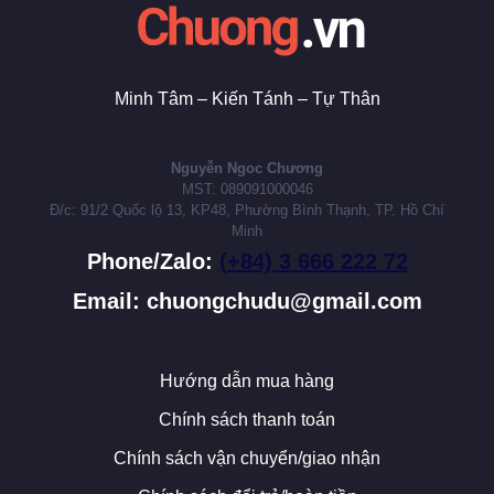
Minh Tâm – Kiến Tánh – Tự Thân
Nguyễn Ngoc Chương
MST: 089091000046
Đ/c: 91/2 Quốc lộ 13, KP48, Phường Bình Thạnh, TP. Hồ Chí
Minh
Phone/Zalo:
(+84) 3 666 222 72
Email: chuongchudu@gmail.com
Hướng dẫn mua hàng
Chính sách thanh toán
Chính sách vận chuyển/giao nhận