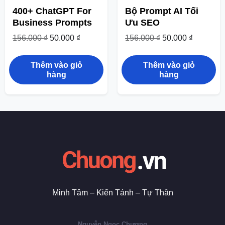
400+ ChatGPT For
Bộ Prompt AI Tối
Business Prompts
Ưu SEO
156.000
₫
50.000
₫
156.000
₫
50.000
₫
Thêm vào giỏ
Thêm vào giỏ
hàng
hàng
Minh Tâm – Kiến Tánh – Tự Thân
Nguyễn Ngoc Chương