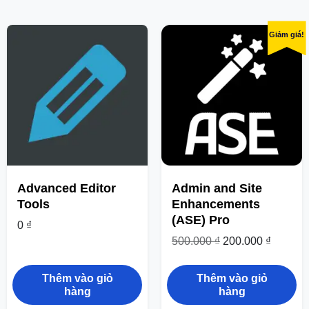
Giảm giá!
Advanced Editor
Admin and Site
Tools
Enhancements
(ASE) Pro
0
₫
500.000
₫
200.000
₫
Thêm vào giỏ
Thêm vào giỏ
hàng
hàng