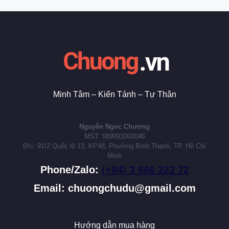
Minh Tâm – Kiến Tánh – Tự Thân
Nguyễn Ngoc Chương
MST: 089091000046
Đ/c: 91/2 Quốc lộ 13, KP48, Phường Bình Thạnh, TP. Hồ Chí
Minh
Phone/Zalo:
(+84) 3 666 222 72
Email: chuongchudu@gmail.com
Hướng dẫn mua hàng