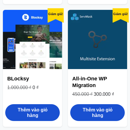
Giảm giá!
Giảm giá!
BLocksy
All-in-One WP
Migration
1.000.000
₫
0
₫
450.000
₫
300.000
₫
Thêm vào giỏ
Thêm vào giỏ
hàng
hàng